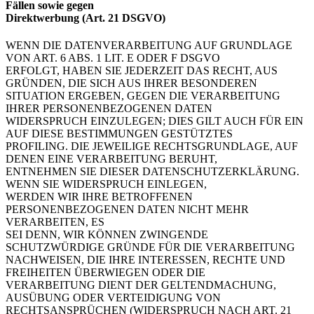
Fällen sowie gegen
Direktwerbung (Art. 21 DSGVO)
WENN DIE DATENVERARBEITUNG AUF GRUNDLAGE
VON ART. 6 ABS. 1 LIT. E ODER F DSGVO
ERFOLGT, HABEN SIE JEDERZEIT DAS RECHT, AUS
GRÜNDEN, DIE SICH AUS IHRER BESONDEREN
SITUATION ERGEBEN, GEGEN DIE VERARBEITUNG
IHRER PERSONENBEZOGENEN DATEN
WIDERSPRUCH EINZULEGEN; DIES GILT AUCH FÜR EIN
AUF DIESE BESTIMMUNGEN GESTÜTZTES
PROFILING. DIE JEWEILIGE RECHTSGRUNDLAGE, AUF
DENEN EINE VERARBEITUNG BERUHT,
ENTNEHMEN SIE DIESER DATENSCHUTZERKLÄRUNG.
WENN SIE WIDERSPRUCH EINLEGEN,
WERDEN WIR IHRE BETROFFENEN
PERSONENBEZOGENEN DATEN NICHT MEHR
VERARBEITEN, ES
SEI DENN, WIR KÖNNEN ZWINGENDE
SCHUTZWÜRDIGE GRÜNDE FÜR DIE VERARBEITUNG
NACHWEISEN, DIE IHRE INTERESSEN, RECHTE UND
FREIHEITEN ÜBERWIEGEN ODER DIE
VERARBEITUNG DIENT DER GELTENDMACHUNG,
AUSÜBUNG ODER VERTEIDIGUNG VON
RECHTSANSPRÜCHEN (WIDERSPRUCH NACH ART. 21