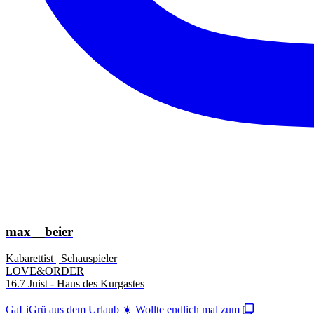
max__beier
Kabarettist | Schauspieler
LOVE&ORDER
16.7 Juist - Haus des Kurgastes
GaLiGrü aus dem Urlaub ☀️ Wollte endlich mal zum