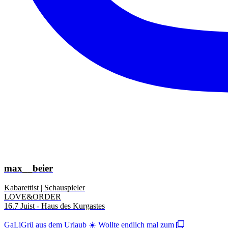
max__beier
Kabarettist | Schauspieler
LOVE&ORDER
16.7 Juist - Haus des Kurgastes
GaLiGrü aus dem Urlaub ☀️ Wollte endlich mal zum