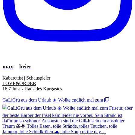
max__beier
Kabarettist | Schauspieler
LOVE&ORDER
16.7 Juist - Haus des Kurgastes
GaLiGrü aus dem Urlaub ☀️ Wollte endlich mal zum