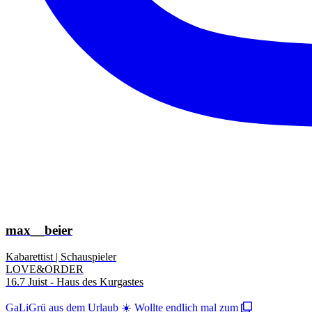
max__beier
Kabarettist | Schauspieler
LOVE&ORDER
16.7 Juist - Haus des Kurgastes
GaLiGrü aus dem Urlaub ☀️ Wollte endlich mal zum