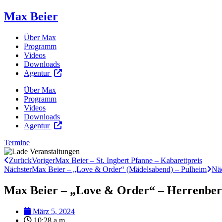
Max Beier
Über Max
Programm
Videos
Downloads
Agentur
Über Max
Programm
Videos
Downloads
Agentur
Termine
Zurück
Voriger
Max Beier – St. Ingbert Pfanne – Kabarettpreis
Nächster
Max Beier – „Love & Order“ (Mädelsabend) – Pulheim
Näc
Max Beier – „Love & Order“ – Herrenbe
März 5, 2024
10:28 a.m.